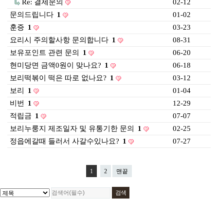
Re: 결제문의
02-12
문의드립니다
1
01-02
훈증
1
03-23
요리시 주의할사항 문의합니다
1
08-31
보유포인트 관련 문의
1
06-20
현미당면 금액0원이 맞나요?
1
06-18
보리떡볶이 떡은 따로 없나요?
1
03-12
보리
1
01-04
비번
1
12-29
적립금
1
07-07
보리누룽지 제조일자 및 유통기한 문의
1
02-25
정읍에갈때 들러서 사갈수있나요?
1
07-27
1
2
맨끝