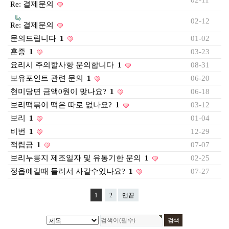
02-11
Re: 결제문의
02-12
Re: 결제문의
문의드립니다
1
01-02
훈증
1
03-23
요리시 주의할사항 문의합니다
1
08-31
보유포인트 관련 문의
1
06-20
현미당면 금액0원이 맞나요?
1
06-18
보리떡볶이 떡은 따로 없나요?
1
03-12
보리
1
01-04
비번
1
12-29
적립금
1
07-07
보리누룽지 제조일자 및 유통기한 문의
1
02-25
정읍에갈때 들러서 사갈수있나요?
1
07-27
1
2
맨끝