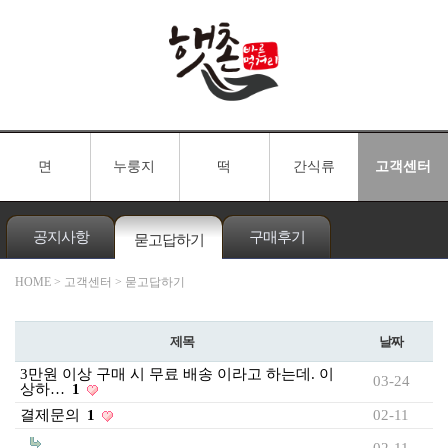
면
누룽지
떡
간식류
고객센터
공지사항
구매후기
묻고답하기
HOME
> 고객센터 > 묻고답하기
제목
날짜
3만원 이상 구매 시 무료 배송 이라고 하는데. 이
03-24
상하…
1
결제문의
1
02-11